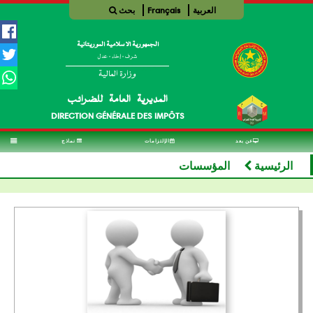
العربية
Français
بحث
الجمهورية الإسلامية الموريتانية
شرف - إخاء - عدل
الجمهورية الإسلامية الموريتانية
وزارة المالية
المديرية
العامة
للضرائب
DIRECTION GÉNÉRALE DES IMPÔTS
عن بعد
الإلتزامات
نماذج
الرئيسية
المؤسسات