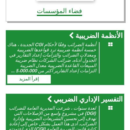
فضاء المؤسسات
الأنظمة الضريبية
أنظمة الضرائب وفقًا لأحكام CGI الجديدة ، هناك
خمسة أنظمة ضريبية ترد قواعدها الضريبية
ومعدلات الضرائب والتزامات إعداد التقارير في
الجدول أدناه. ضرائب الشركات نظام ضريبة
المبيعات القاعدة الضريبية معدل الضريبة
التزامات إعداد التقارير أكثر من 5،000،000 ...
إقرأ المزيد
التفسير الإداري الضريبي
لعدة سنوات ، شرعت المديرية العامة للضرائب
(DGI) في مشروع واسع من الإصلاحات التي
تهدف إلى تحسين التشريعات الضريبية وإدارة
الضرائب. أدى هذا العمل بشكل خاص إلى إعادة
كتابة قانون الضريبة العامة (CGI) الذي اعتمدته