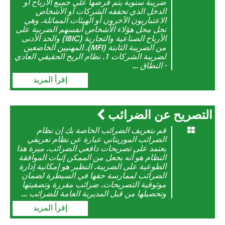
ضريبة سنوية يتم فرضها على جميع الأرباح أو
الدخل الذي تحققه الشركات أو الأشخاص
الاعتباريون الآخرون أو الهيئات المماثلة. وهي
تحل محل هؤلاء الأشخاص أنفسهم الضريبة على
الأرباح الصناعية والتجارية (IBIC) والحد الأدنى
من الضريبة الثابتة (MFI). المهنيين الخاضعين
لضريبة الشركات 1. نظام الربح الحقيقي العادي
· النطاق ...
إقرأ المزيد
التصريح عن الضرائب
قم بتعريف الضرائب الخاصة بك إن نظام
الضرائب الموريتاني عبارة عن نظام تعريفي
يعتمد على تصريحات دافعي الضرائب. ميزة هذا
النظام هو أنه يجعل من الممكن إثبات الموافقة
الطوعية على الضريبة. النظير هو إمكانية إدارة
الضرائب لممارسة حقها في السيطرة لضمان
موثوقية التصريحات. ضرائب مقررة وتصفيتها
وتحصيلها من قبل المديرية العامة للضرائب ...
إقرأ المزيد